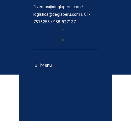
ventas@deglaperu.com /
logistica@deglaperu.com
01-
7576255 / 958-827137
Menu