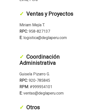
Ventas y Proyectos
Miriam Mejía T.
RPC:
958-827137
E:
logistica@deglaperu.com
Coordinación
Administrativa
Guisela Pizarro G.
RPC:
920-785845
RPM:
#999954101
E:
ventas@deglaperu.com
Otros